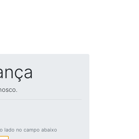
ança
nosco.
ao lado no campo abaixo