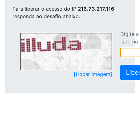
Para liberar o acesso
do IP
216.73.217.116
,
responda ao desafio abaixo.
Digite 
lado no
[trocar imagem]