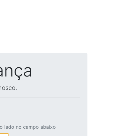
ança
nosco.
ao lado no campo abaixo