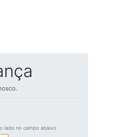
ança
nosco.
ao lado no campo abaixo