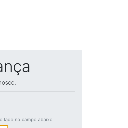
ança
nosco.
ao lado no campo abaixo