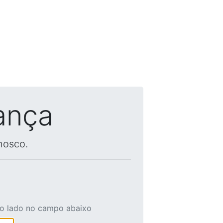
ança
nosco.
ao lado no campo abaixo