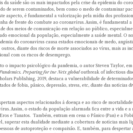
is da saúde são os mais impactados pela crise da epidemia do coro
do de serem contaminados, bem como o medo de contaminar paci
ste aspecto, é fundamental a valorização pela mídia dos profission
linha de frente do combate ao coronavírus. Assim, é fundamental a
ade dos meios de comunicação em relação ao público, especialm
tado emocional da população, especialmente a saúde mental. O not
ndemia do coronavírus causa estados emocionais de medo, angústia,
 outros, diante dos riscos de morte associados ao vírus, mais as in
onal com os riscos de desemprego.
to o impacto psicológico da pandemia, o autor Steven Taylor, e
Pandemics. Preparing for tne Netx global
outbreak of infectious dis
olars Publishing, 2019, destaca a vulnerabilidade de determinado
ados de fobia, pânico, depressão, stress, etc, diante das notícias d
espertam aspectos relacionados à doença e ao risco de mortalidade
vírus. Assim, o estado da população alarmada fica entre a vida e 
 Eros e Tanatos. Também, entram em cena o Pânico (Pan) e a Fobi
l, superar esta dualidade mediante a cobertura de notícias mais li
pessoas de autoproteção e compaixão. E, também, para despertar 