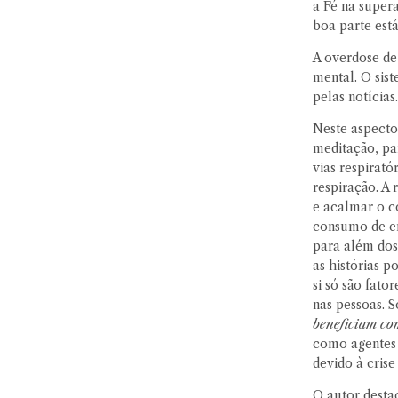
a Fé na super
boa parte est
A overdose de
mental. O sis
pelas notícias.
Neste aspecto
meditação, par
vias respirató
respiração. A
e acalmar o c
consumo de en
para além dos 
as histórias 
si só são fat
nas pessoas. 
beneficiam co
como agentes e
devido à crise
O autor destac