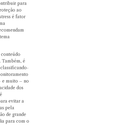
ntribuir para
proteção ao
tress é fator
ema
s recomendam
stema
o conteúdo
e. Também, é
classificando-
 monitoramento
– e muito – no
vacidade dos
 é
ara evitar a
as pela
ção de grande
dia para com o