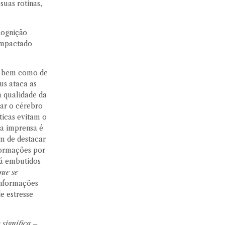
suas rotinas,
cognição
 impactado
o, bem como de
us ataca as
a qualidade da
nar o cérebro
ticas evitam o
da imprensa é
im de destacar
nformações por
já embutidos
que se
 informações
e estresse
 significa –