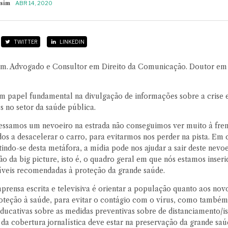
rsim
ABR 14, 2020
TWITTER
LINKEDIN
im. Advogado e Consultor em Direito da Comunicação. Doutor em 
m papel fundamental na divulgação de informações sobre a crise
s no setor da saúde pública.
ssamos um nevoeiro na estrada não conseguimos ver muito à fren
os a desacelerar o carro, para evitarmos nos perder na pista. Em c
tindo-se desta metáfora, a mídia pode nos ajudar a sair deste nevoei
o da big picture, isto é, o quadro geral em que nós estamos inser
íveis recomendadas à proteção da grande saúde.
prensa escrita e televisiva é orientar a população quanto aos nov
oteção à saúde, para evitar o contágio com o vírus, como também
ducativas sobre as medidas preventivas sobre de distanciamento/
 da cobertura jornalística deve estar na preservação da grande saúd