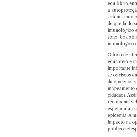
equilíbrio en
a autoproteçã
sistema imunol
de queda do s
imunológico e
sono, boa alim
imunológico e
O foco de ate
educativo e i
importante inf
se os riscos 
da epidemia v
mapeamento da
cidadãos. Ass
recomendável q
espetaculariz
epidemia. A me
impacto na op
público telesp