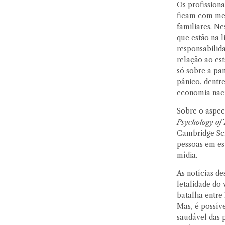
Os profissiona
ficam com me
familiares. Ne
que estão na 
responsabilid
relação ao es
só sobre a pa
pânico, dentre
economia naci
Sobre o aspec
Psychology of 
Cambridge Sch
pessoas em est
mídia.
As notícias d
letalidade do 
batalha entre
Mas, é possíve
saudável das 