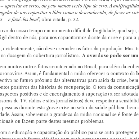
– apreciar os erros, ou pelo menos certo tipo de erro. A antifragili
ngular de nos capacitar a líder como o desconhecido, de fazer as coi
s – e fazê-las bem
”, obra citada, p. 22.
doxo do nosso tempo em momento difícil de fragilidade, qual seja,
ágil dentro de nós, para nos capacitarmos diante da crise e para a 
a, evidentemente, não deve esconder os fatos da população. Mas,
 na dosagem da cobertura jornalística.
A overdose pode ser um
tem muitos outros fatos acontecendo no Brasil, para além da cobe
oronavírus. Assim, é fundamental a mídia oferecer o contexto da
b
pectiva no futuro próximo das alternativas para saída da crise, b
ontos positivos das histórias de recuperação. O tom da comunicaçã
 aspectos positivos e de encorajamento à superação) a ser adotada
soras de TV, rádios e sites jornalísticos) deve respeitar a sensibil
 pessoas durante esta grave crise no setor da saúde pública, bem
idade. Assim, saberemos a grandeza da mídia nacional se é fonte d
ionais ou fazem parte destes mesmos problemas.
om a educação e capacitação do público para se auto proteger e 