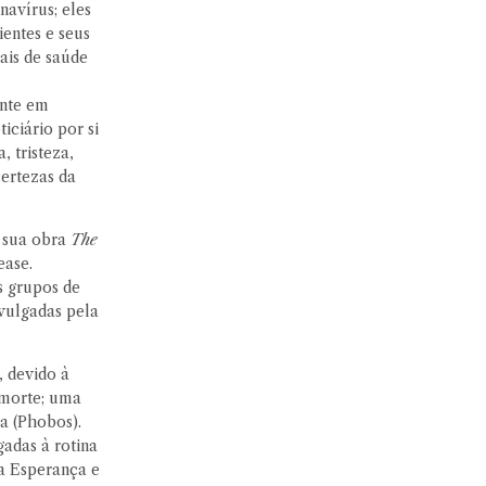
navírus; eles
entes e seus
ais de saúde
ente em
iciário por si
 tristeza,
certezas da
m sua obra
The
ease.
s grupos de
ivulgadas pela
, devido à
a morte; uma
a (Phobos).
gadas à rotina
a Esperança e