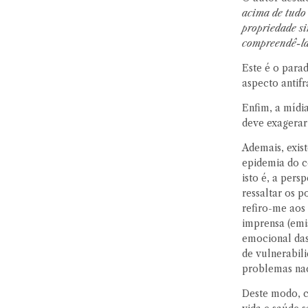
acima de tudo 
propriedade si
compreendê-la
Este é o para
aspecto antifr
Enfim, a mídi
deve exagerar
Ademais, exis
epidemia do c
isto é, a pers
ressaltar os p
refiro-me aos
imprensa (emis
emocional das
de vulnerabil
problemas nac
Deste modo, c