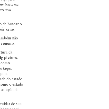
dade tem uma
sas sem
 o de buscar o
pós-crise.
 também não
 veneno
.
rtura da
ig picture
,
em como
o (aqui,
 pela
idade do estado
 como o estado
e solução de
cuidar de sua