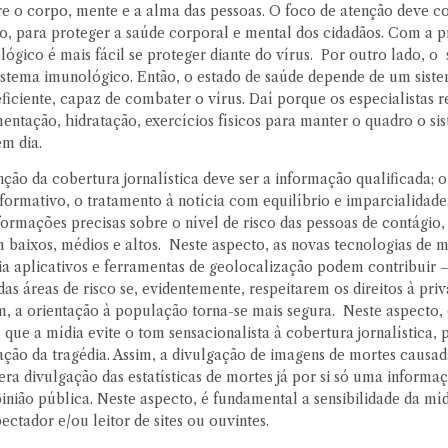
tre o corpo, mente e a alma das pessoas. O foco de atenção deve co
o, para proteger a saúde corporal e mental dos cidadãos. Com a 
ógico é mais fácil se proteger diante do vírus. Por outro lado, o s
istema imunológico. Então, o estado de saúde depende de um sist
ficiente, capaz de combater o vírus. Daí porque os especialista
entação, hidratação, exercícios físicos para manter o quadro o si
m dia.
nção da cobertura jornalística deve ser a informação qualificada; 
nformativo, o tratamento à notícia com equilíbrio e imparcialidad
ormações precisas sobre o nível de risco das pessoas de contágio, 
em baixos, médios e altos. Neste aspecto, as novas tecnologias de
ia aplicativos e ferramentas de geolocalização podem contribuir 
s áreas de risco se, evidentemente, respeitarem os direitos à pri
im, a orientação à população torna-se mais segura. Neste aspecto,
ue a mídia evite o tom sensacionalista à cobertura jornalística, p
ação da tragédia. Assim, a divulgação de imagens de mortes causad
ra divulgação das estatísticas de mortes já por si só uma informa
inião pública. Neste aspecto, é fundamental a sensibilidade da mí
ectador e/ou leitor de sites ou ouvintes.