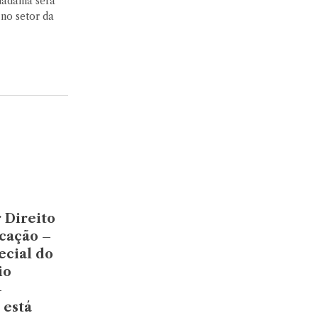
dadania será
no setor da
 Direito
cação –
ecial do
io
–
 está