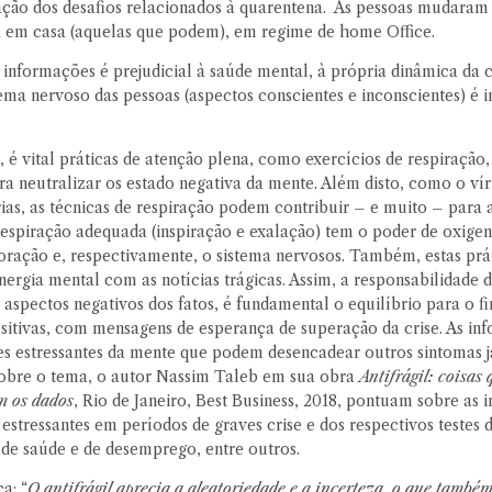
ação dos desafios relacionados à quarentena. As pessoas mudaram 
á em casa (aquelas que podem), em regime de home Office.
 informações é prejudicial à saúde mental, à própria dinâmica da 
tema nervoso das pessoas (aspectos conscientes e inconscientes) é
, é vital práticas de atenção plena, como exercícios de respiraçã
a neutralizar os estado negativa da mente. Além disto, como o vír
rias, as técnicas de respiração podem contribuir – e muito – para 
 respiração adequada (inspiração e exalação) tem o poder de oxige
oração e, respectivamente, o sistema nervosos. Também, estas prá
ergia mental com as notícias trágicas. Assim, a responsabilidade 
aspectos negativos dos fatos, é fundamental o equilíbrio para o f
positivas, com mensagens de esperança de superação da crise. As i
ores estressantes da mente que podem desencadear outros sintomas 
Sobre o tema, o autor Nassim Taleb em sua obra
Antifrágil: coisas 
m os dados
, Rio de Janeiro, Best Business, 2018, pontuam sobre as
stressantes em períodos de graves crise e dos respectivos testes d
 de saúde e de desemprego, entre outros.
a: “
O antifrágil aprecia a aleatoriedade e a incerteza, o que também