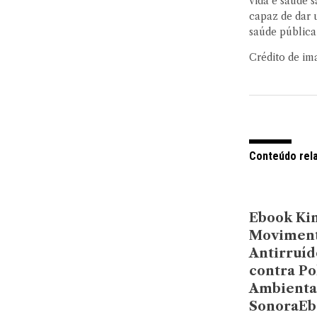
vida e saúde 
capaz de dar 
saúde pública
Crédito de im
Conteúdo rel
Ebook Kin
Movimen
Antirruíd
contra Po
Ambienta
SonoraEb