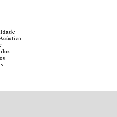
lidade
Acústica
e
 dos
os
is