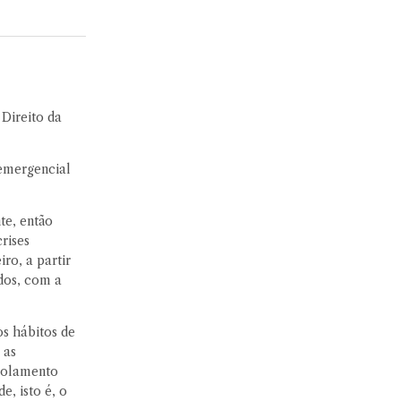
Direito da
 emergencial
te, então
rises
ro, a partir
idos, com a
os hábitos de
 as
isolamento
e, isto é, o