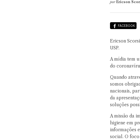
por
Ericson Sco
FACEBOOK
Ericson Scors
USP.
A mídia tem u
do coronavíru
Quando atrave
somos obrigad
nacionais, par
da apresentaçã
soluções poss
A missão da im
higiene em pr
informações e
social. O foco