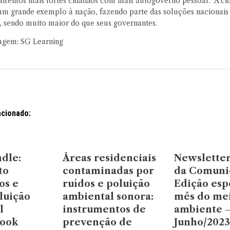
sairemos mais fortes cidadãos com mais autogoverno pessoal. A ci
um grande exemplo à nação, fazendo parte das soluções nacionais 
, sendo muito maior do que seus governantes.
agem: SG Learning
acionado:
dle:
Áreas residenciais
Newsletter
to
contaminadas por
da Comuni
os e
ruídos e poluição
Edição esp
luição
ambiental sonora:
mês do me
l
instrumentos de
ambiente 
ook
prevenção de
Junho/2023