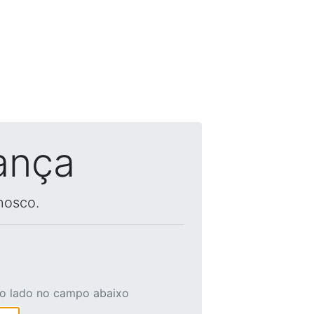
ança
nosco.
ao lado no campo abaixo