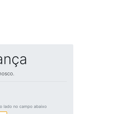
ança
nosco.
ao lado no campo abaixo