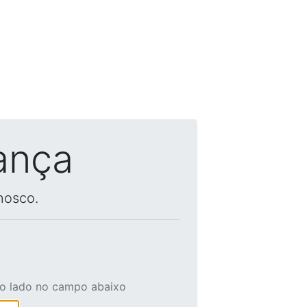
ança
nosco.
ao lado no campo abaixo