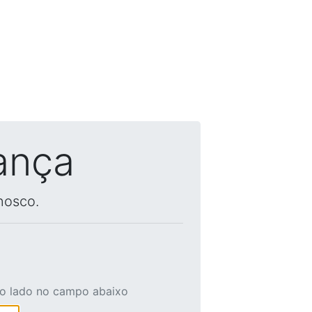
ança
nosco.
ao lado no campo abaixo