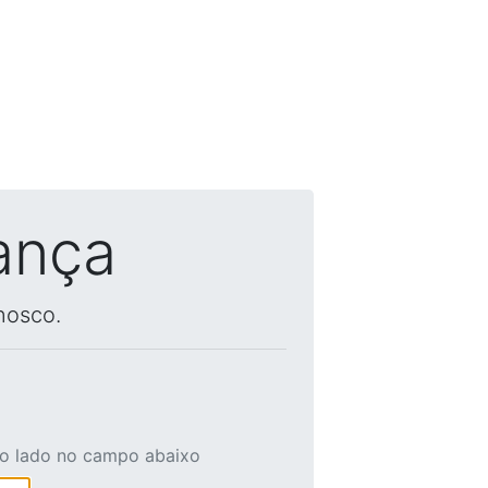
ança
nosco.
ao lado no campo abaixo