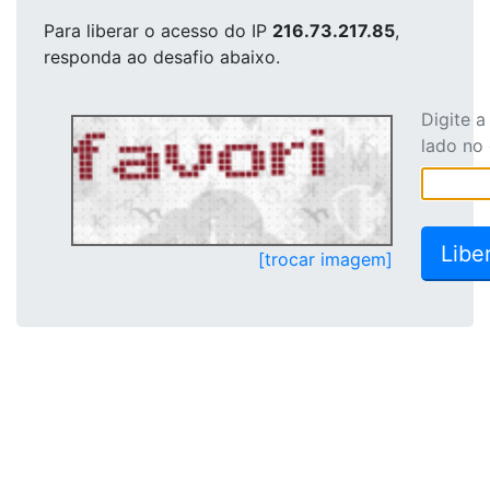
Para liberar o acesso
do IP
216.73.217.85
,
responda ao desafio abaixo.
Digite 
lado no
[trocar imagem]