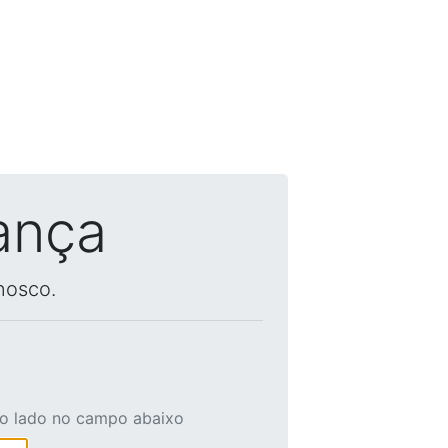
ança
nosco.
ao lado no campo abaixo