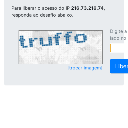
Para liberar o acesso
do IP
216.73.216.74
,
responda ao desafio abaixo.
Digite 
lado no
[trocar imagem]