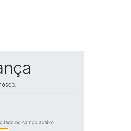
ança
nosco.
ao lado no campo abaixo