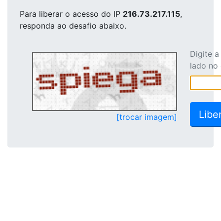
Para liberar o acesso
do IP
216.73.217.115
,
responda ao desafio abaixo.
Digite 
lado no
[trocar imagem]