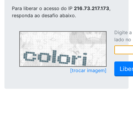
Para liberar o acesso
do IP
216.73.217.173
,
responda ao desafio abaixo.
Digite 
lado no
[trocar imagem]