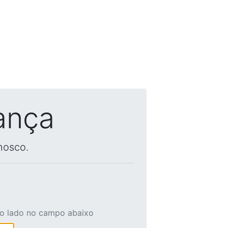
ança
nosco.
ao lado no campo abaixo