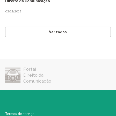
Startups
Direito da Comunicação
STF
03/12/2018
Suécia
Sustentabilidade Ambiental
Ver todos
Sustentabilidade Ambiental Acústica
Taiwan
Tech Diplomacy
Portal
Tecnologia
Direito da
Tecnologia Geofence
Comunicação
Telecomunicações
Telegram
TSMC
Termos de serviço