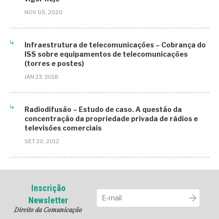
Audiência Pública
NOV 05, 2020
Brasil
BRICS
Infraestrutura de telecomunicações – Cobrança do
ISS sobre equipamentos de telecomunicações
Business
(torres e postes)
China
JAN 23, 2018
Computação em Nuvem
Radiodifusão – Estudo de caso. A questão da
Condomínios inteligentes
concentração da propriedade privada de rádios e
televisões comerciais
Condomínios Residenciais
SET 20, 2012
Conectividade Digital
Congresso Iberamericano de Derecho Digital
Congresso Iberoamericano de Derecho Digital
Inscrição
Newsletter
Curitiba
Direito da Comunicação