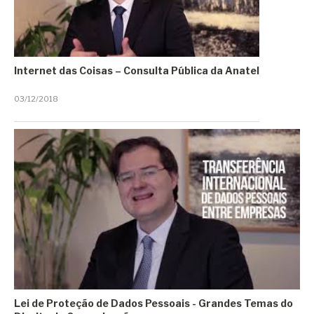
Poluição Sonora
Poluidor Sonoro
Internet das Coisas – Consulta Pública da Anatel
Qualidade de Vida
03/12/2018
Ranking
Ruídos de Jardinagem
Ruídos na Saúde
Satélites
Segurança Cibernética
Sem categoria
Semicondutores
Setor Público
Lei de Proteção de Dados Pessoais - Grandes Temas do