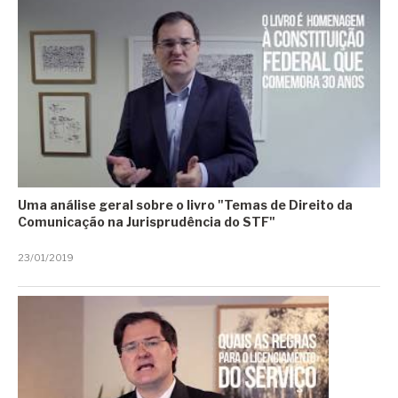
Lançamento Monitor Ambiental AntiRRuídos
Legislação
Manifesto
Meio Ambiente
Meio Ambiente Urbano
Ministério Público de São Paulo
Uma análise geral sobre o livro "Temas de Direito da
Comunicação na Jurisprudência do STF"
Mobilidade Sustentável
Mobilidade Sustetável
23/01/2019
Mobilidade Urbana
Newsletter Direito da Comunicação
Partnership for Global Infrastructure and Invesment
Poder Cibernético Nacional