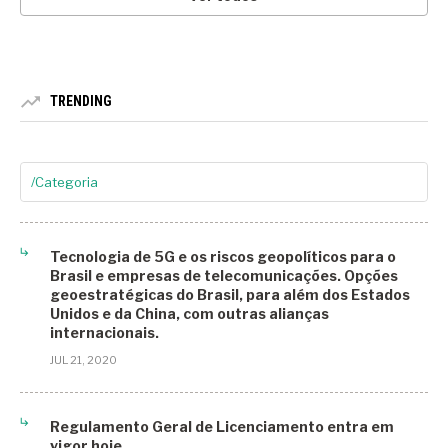
TRENDING
/Categoria
5G
Tecnologia de 5G e os riscos geopolíticos para o
Agrotech
Brasil e empresas de telecomunicações. Opções
geoestratégicas do Brasil, para além dos Estados
Análise STF
Unidos e da China, com outras alianças
internacionais.
Arbitragem
JUL 21, 2020
Áreas Residenciais
Artigos
Regulamento Geral de Licenciamento entra em
vigor hoje