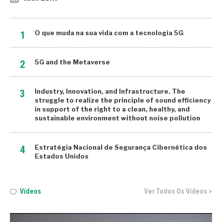
Global Innovation Index 2022
Governo
O que muda na sua vida com a tecnologia 5G
Huawei
5G and the Metaverse
ICMS
Insalubridade Sonora
Industry, Innovation, and Infrastructure. The
struggle to realize the principle of sound efficiency
Internacional
in support of the right to a clean, healthy, and
sustainable environment without noise pollution
Internet
IoT
Estratégia Nacional de Segurança Cibernética dos
Estados Unidos
Itália
Japão
Vídeos
Ver Todos Os Vídeos >
Lançamento Ebook Kindle
Lançamento Livro