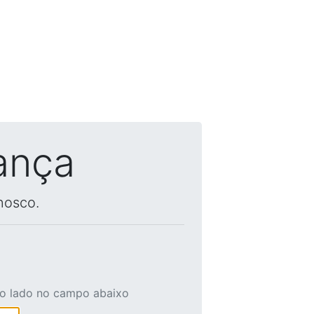
ança
nosco.
ao lado no campo abaixo