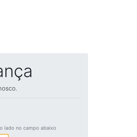
ança
nosco.
ao lado no campo abaixo