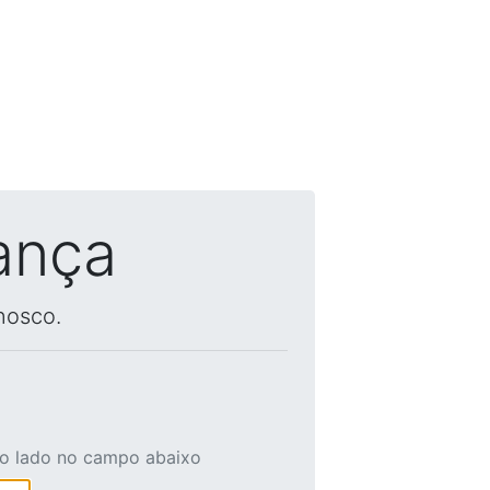
ança
nosco.
ao lado no campo abaixo