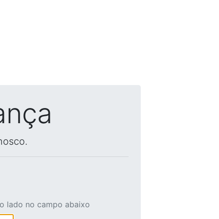
ança
nosco.
ao lado no campo abaixo