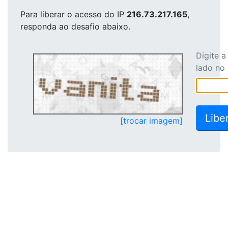
Para liberar o acesso
do IP
216.73.217.165
,
responda ao desafio abaixo.
Digite 
lado no
[trocar imagem]