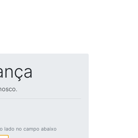
ança
nosco.
ao lado no campo abaixo