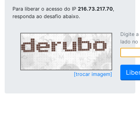
Para liberar o acesso
do IP
216.73.217.70
,
responda ao desafio abaixo.
Digite 
lado no
[trocar imagem]