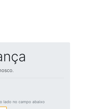
ança
nosco.
ao lado no campo abaixo