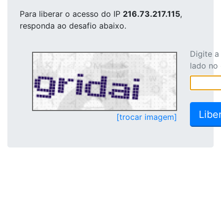
Para liberar o acesso
do IP
216.73.217.115
,
responda ao desafio abaixo.
Digite 
lado no
[trocar imagem]