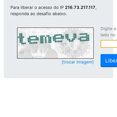
Para liberar o acesso
do IP
216.73.217.117
,
responda ao desafio abaixo.
Digite 
lado no
[trocar imagem]