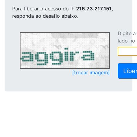
Para liberar o acesso
do IP
216.73.217.151
,
responda ao desafio abaixo.
Digite 
lado no
[trocar imagem]