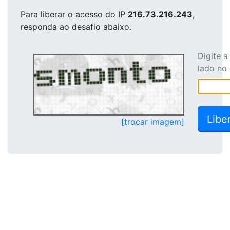
Para liberar o acesso
do IP
216.73.216.243
,
responda ao desafio abaixo.
Digite 
lado no
[trocar imagem]