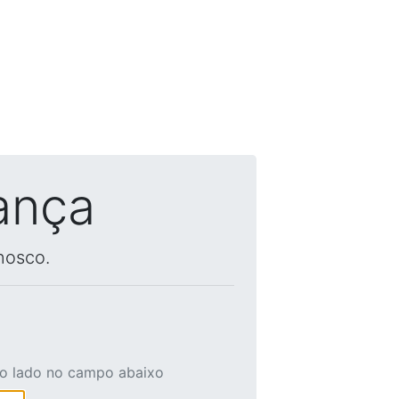
ança
nosco.
ao lado no campo abaixo