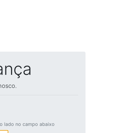
ança
nosco.
ao lado no campo abaixo