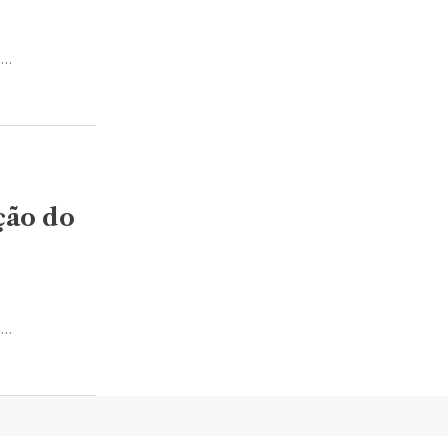
s…
ção do
s…