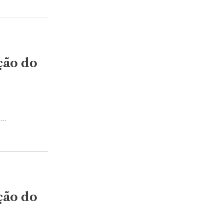
ção do
s…
ção do