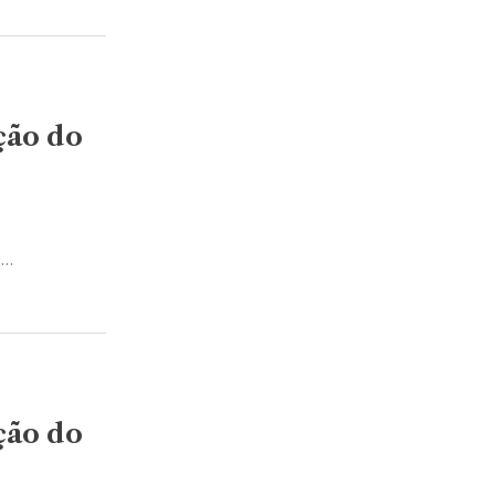
ção do
s…
ção do