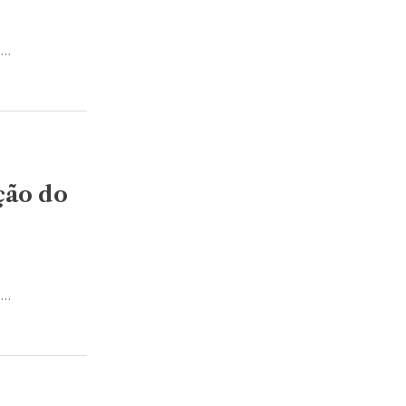
s…
ção do
s…