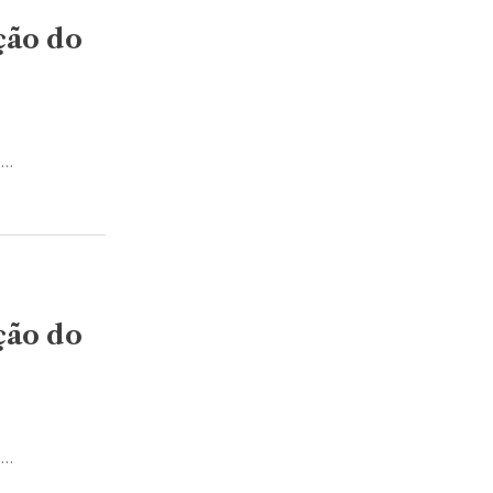
ção do
s…
ção do
s…