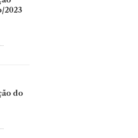
o/2023
s…
ção do
s…