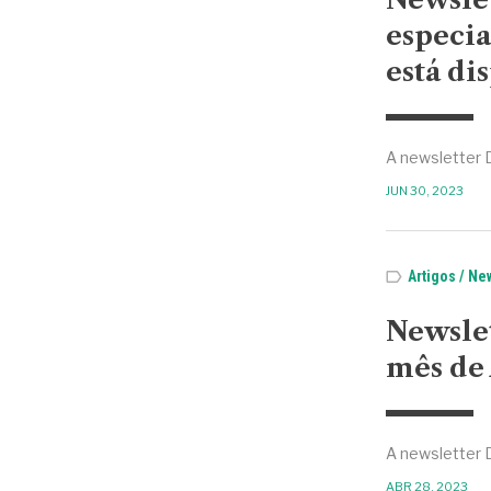
especia
está di
A newsletter 
JUN 30, 2023
Artigos
New
Newsle
mês de 
A newsletter 
ABR 28, 2023