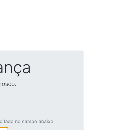
ança
nosco.
ao lado no campo abaixo