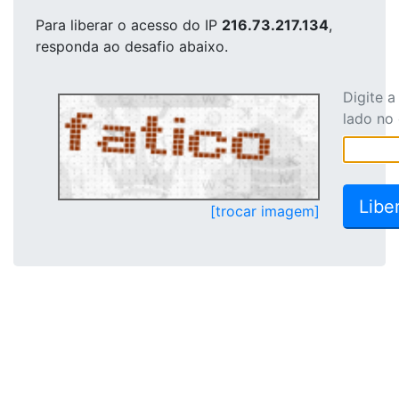
Para liberar o acesso
do IP
216.73.217.134
,
responda ao desafio abaixo.
Digite 
lado no
[trocar imagem]