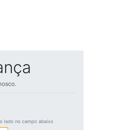
ança
nosco.
ao lado no campo abaixo