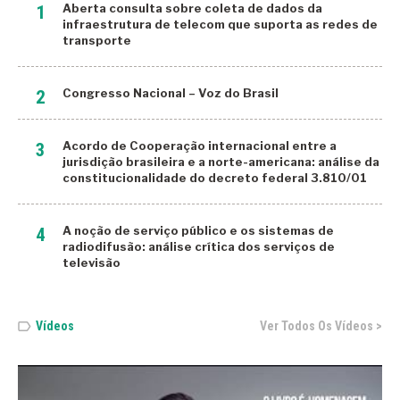
Aberta consulta sobre coleta de dados da
Global Innovation Index 2022
infraestrutura de telecom que suporta as redes de
transporte
Governo
Huawei
Congresso Nacional – Voz do Brasil
ICMS
Acordo de Cooperação internacional entre a
Insalubridade Sonora
jurisdição brasileira e a norte-americana: análise da
constitucionalidade do decreto federal 3.810/01
Internacional
Internet
A noção de serviço público e os sistemas de
radiodifusão: análise crítica dos serviços de
IoT
televisão
Itália
Japão
Vídeos
Ver Todos Os Vídeos >
Lançamento Ebook Kindle
Lançamento Livro