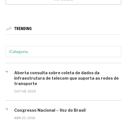
TRENDING
/Categoria
5G
Aberta consulta sobre coleta de dados da
Agrotech
infraestrutura de telecom que suporta as redes de
transporte
Análise STF
OUT 08, 2020
Arbitragem
Áreas Residenciais
Congresso Nacional – Voz do Brasil
Artigos
ABR 20, 2018