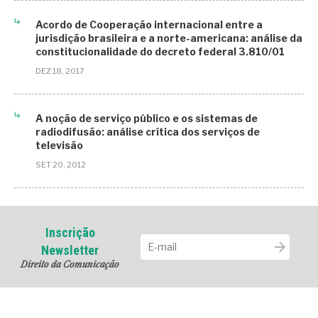
Audiência Pública
Acordo de Cooperação internacional entre a
Brasil
jurisdição brasileira e a norte-americana: análise da
constitucionalidade do decreto federal 3.810/01
BRICS
DEZ 18, 2017
Business
China
A noção de serviço público e os sistemas de
radiodifusão: análise crítica dos serviços de
Computação em Nuvem
televisão
Condomínios inteligentes
SET 20, 2012
Condomínios Residenciais
Conectividade Digital
Inscrição
Congresso Iberamericano de Derecho Digital
Newsletter
Direito da Comunicação
Congresso Iberoamericano de Derecho Digital
Curitiba