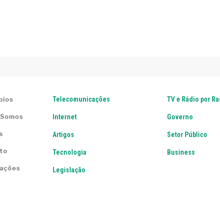
pios
Telecomunicações
TV e Rádio por R
 Somos
Internet
Governo
s
Artigos
Setor Público
to
Tecnologia
Business
lações
Legislação