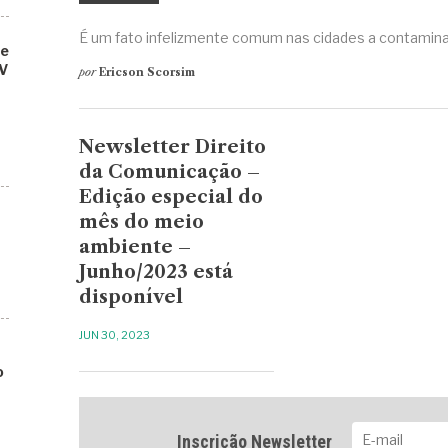
É um fato infelizmente comum nas cidades a contamina
de
V
por
Ericson Scorsim
Newsletter Direito
da Comunicação –
Edição especial do
mês do meio
ambiente –
Junho/2023 está
disponível
JUN 30, 2023
o
Inscrição Newsletter