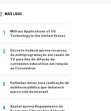
MAIS LIDAS
Military Applications of 5G
Technology in the United States
Decreto federal aprova recursos
de multiprogramação em canais de
TV para fins de difusão de
conteúdos educativos em relação
ao Coronavírus
Definidas datas para realização de
audiência pública que debaterá
marco civil da internet
Anatel aprova Regulamento de
Segurança Cibernética Aplicada