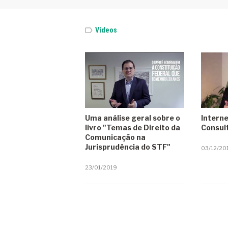
Entrevista
Vídeos
Entrevista Dr. Ericson Scorsim
Entrevista TV Alesp
EUA
Global Innovation Index 2022
Governo
Uma análise geral sobre o
Interne
livro "Temas de Direito da
Consult
Huawei
Comunicação na
Jurisprudência do STF"
03/12/20
ICMS
23/01/2019
Insalubridade Sonora
Internacional
Internet
IoT