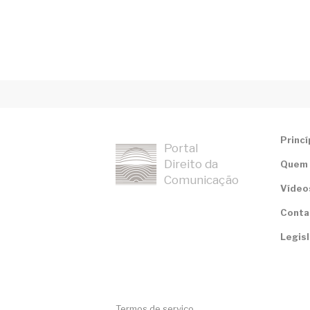
Itália
Japão
Lançamento Ebook Kindle
Lançamento Livro
Lançamento Monitor Ambiental
Princí
AntiRRuídos
Portal
Direito da
Quem
Legislação
Comunicação
Vídeo
Manifesto
Conta
Meio Ambiente
Legis
Meio Ambiente Urbano
Ministério Público de São Paulo
Mobilidade Sustentável
Termos de serviço