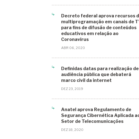
Arbitragem
Decreto federal aprova recursos 
Áreas Residenciais
multiprogramação em canais de T
para fins de difusão de conteúdos
Artigos
educativos em relação ao
Coronavírus
Audiência Pública
ABR 06, 2020
Brasil
BRICS
Definidas datas para realização de
audiência pública que debaterá
Business
marco civil da internet
China
DEZ 23, 2019
Computação em Nuvem
Anatel aprova Regulamento de
Condomínios inteligentes
Segurança Cibernética Aplicada a
Setor de Telecomunicações
Condomínios Residenciais
DEZ 18, 2020
Conectividade Digital