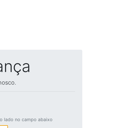
ança
nosco.
ao lado no campo abaixo