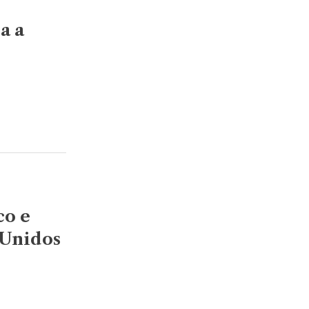
a a
co e
 Unidos