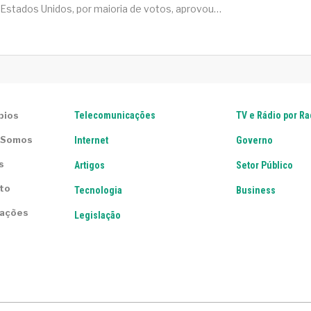
Estados Unidos, por maioria de votos, aprovou…
pios
Telecomunicações
TV e Rádio por R
 Somos
Internet
Governo
s
Artigos
Setor Público
to
Tecnologia
Business
lações
Legislação