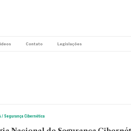
ídeos
Contato
Legislações
A
Segurança Cibernética
gia Nacional de Segurança Cibernét