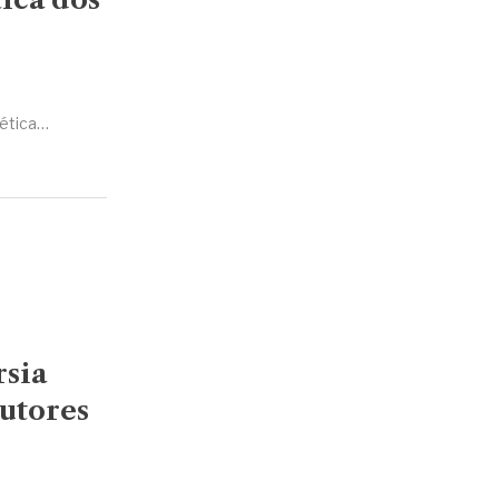
nética…
rsia
utores