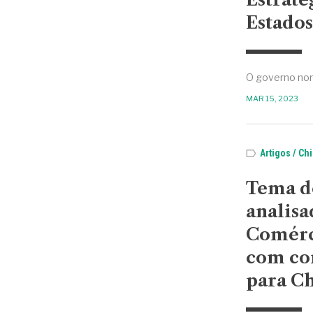
Estado
O governo nor
MAR 15, 2023
Artigos
Chi
Tema de
analisa
Comérci
com co
para C