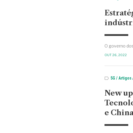
Estraté
indústr
O governo dos
OUT 26, 2022
5G
Artigos
New upd
Tecnol
e Chin