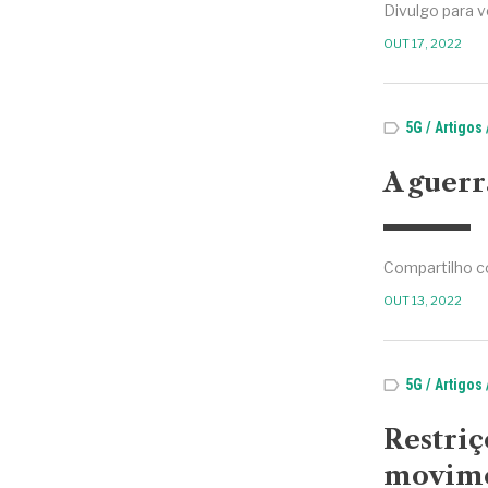
Divulgo para v
OUT 17, 2022
5G
Artigos
A guerr
Compartilho c
OUT 13, 2022
5G
Artigos
Restri
movime